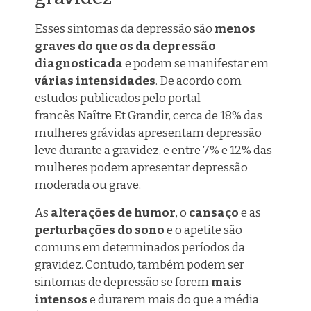
Esses sintomas da depressão são
menos
graves do que os da depressão
diagnosticada
e pode
m
se manifestar em
várias intensidades
. De acordo com
estudos publicados pelo portal
francês Naître Et Grandir, cerca de 18% das
mulheres grávidas apresentam depressão
leve durante a gravidez, e entre 7% e 12% das
mulheres podem apresentar depressão
moderada ou grave.
As
alterações de humor
, o
cansaço
e as
perturbações do sono
e o apetite são
comuns em determinados períodos da
gravidez. Contudo, também podem ser
sintomas de depressão se forem
mais
intensos
e durarem mais do que a média